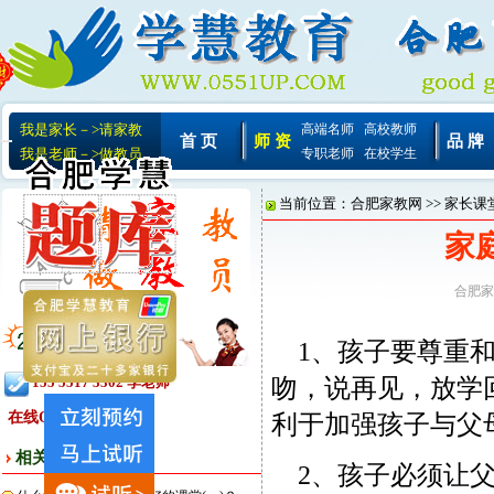
我是家长－>请家教
高端名师
高校教师
首 页
师 资
品 牌
我是老师－>做教员
专职老师
在校学生
当前位置：
合肥家教网
>>
家长课
家
合肥家
1、孩子要尊重和
吻，说再见，放学
155 5517 3302 李老师
在线QQ:
利于加强孩子与父
相关文章
2、孩子必须让父