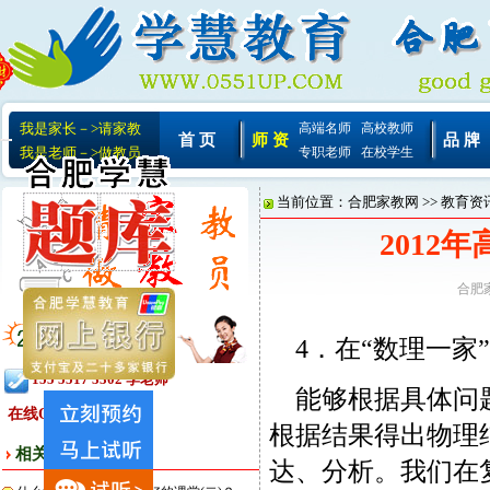
我是家长－>请家教
高端名师
高校教师
首 页
师 资
品 牌
我是老师－>做教员
专职老师
在校学生
当前位置：
合肥家教网
>>
教育资
2012
合肥
4．在“数理一家
155 5517 3302 李老师
能够根据具体问题
在线QQ:
根据结果得出物理
相关文章
达、分析。我们在