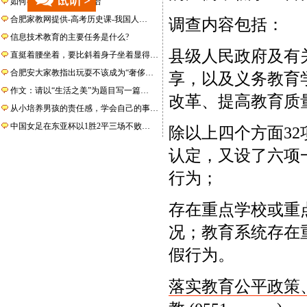
如何有效的学好高中政治
合肥家教网提供-高考历史课-我国人…
调查内容包括：
信息技术教育的主要任务是什么?
县级人民政府及有
直挺着腰坐着，要比斜着身子坐着显得…
合肥安大家教指出玩耍不该成为“奢侈…
享，以及义务教育
作文：请以“生活之美”为题目写一篇…
改革、提高教育质
从小培养男孩的责任感，学会自己的事…
中国女足在东亚杯以1胜2平三场不败…
除以上四个方面32
认定，又设了六项
行为；
存在重点学校或重
况；教育系统存在
假行为。
落实教育公平政策