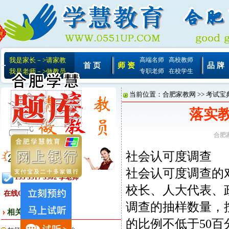
我是家长－>请家教
高端名师
高校教师
首 页
师 资
品 牌
我是老师－>做教员
专职老师
在校学生
当前位置：
合肥家教网
>>
考试宝
落实
合肥
社会认可度调查
社会认可度调查的
155 5517 3302 李老师
校长、人大代表、
在线QQ:
调查的抽样数量，
相关文章
的比例不低于50