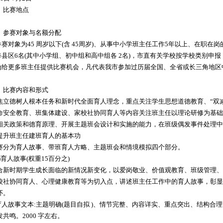
、比赛地点
、参赛对象与名额分配
.参赛对象为45 周岁以下(含 45周岁)、从事中小学班主任工作5年以上、在职在
.每县区6名(其中小学组、初中组和高中组各 2名)，市直有关学校按学校类别申报，
.为给更多班主任提供比赛机会，凡代表我市参加过历届全国、全省或长三角地
、比赛内容和形式
焦立德树人根本任务和新时代全面育人理念，重点关注学生思想道德教育、“双
命安全教育、班集体建设、家校社协同育人等内容关注班主任以理论研修为基础
相关政策和德育原理、开展主题班会设计和实施的能力，在班级偶发事件处理中
提升班主任建班育人的基本功
赛分为育人故事、带班育人方略、主题班会和情境模拟四个部分。
)育人故事(权重15百分之)
合新时期学生成长面临的新情况新变化，以爱岗敬业、价值观教育、班级管理、
校社协同育人、心理健康教育等为切入点，讲述班主任工作中的育人故事，彰显
怀。
.育人故事文本:主题明确(题目自拟 )、情节完整、内容详实、重点突出、结构
发共鸣。2000 字左右。