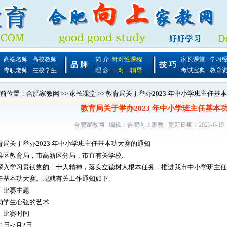
高端名师
高校教师
简 介
针对性课程
家长课堂
学习
品 牌
技 巧
专职老师
在校学生
理 念
一对一辅导
考试宝典
教育
前位置：
合肥家教网
>>
家长课堂
>> 教育局关于举办2023 年中小学班主任基
教育局关于举办2023 年中小学班主任基本
合肥家教网
编辑：
合肥向上家教
更新日期：2023-6-19
育局关于举办2023 年中小学班主任基本功大赛的通知
县区教育局，市高新区分局，市直有关学校:
深入学习贯彻党的二十大精神，落实立德树人根本任务，推进我市中小学班主任队伍
任基本功大赛。现就有关工作通知如下:
、比赛主题
动学生心弦的艺术
、比赛时间
1日-7月2日