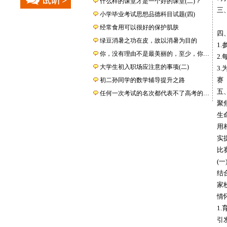
什么样的课堂才是一个好的课堂(二)？
三
小学毕业考试思想品德科目试题(四)
经常食用可以很好的保护肌肤
四
绿豆消暑之功在皮，故以消暑为目的
1
你，没有理由不是最美丽的，至少，你…
2
大学生初入职场应注意的事项(二)
3
赛
初二孙同学的数学辅导提升之路
五
任何一次考试的名次都代表不了高考的…
聚
生
用
实
比
(一
结
家
情
1
引