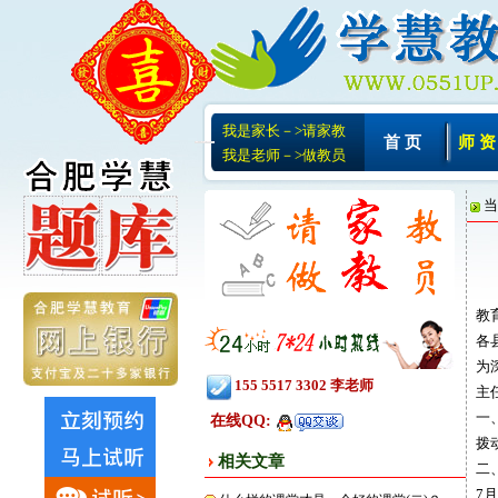
我是家长－>请家教
首 页
师 资
我是老师－>做教员
当
教
各
为
155 5517 3302 李老师
主
一
在线QQ:
拨
相关文章
二
7月