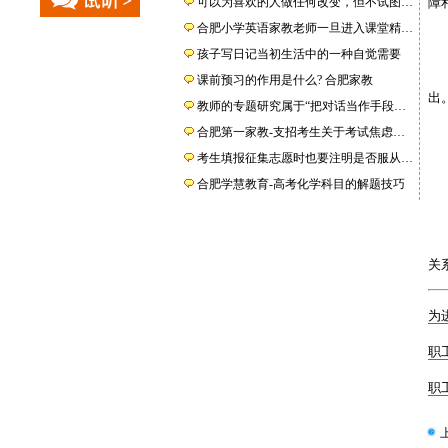
可以为喜欢的人做任何改变，但不试图…
障
合肥小学英语家教老师一旦进入课堂精…
孩子写日记当初生活中的一种自觉需要
课前预习的作用是什么? 合肥家教
出
教师的专题研究属于“把对话当作手段…
合肥第一家教-支招考生关于考试焦虑…
考生填报征集志愿时也要注明是否服从…
合肥学慧教育-高考化学科目的解题技巧
关
为进
职工
职