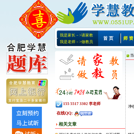
我是家长－>请家教
首 页
师 资
我是老师－>做教员
当
155 5517 3302 李老师
净
在线QQ:
相关文章