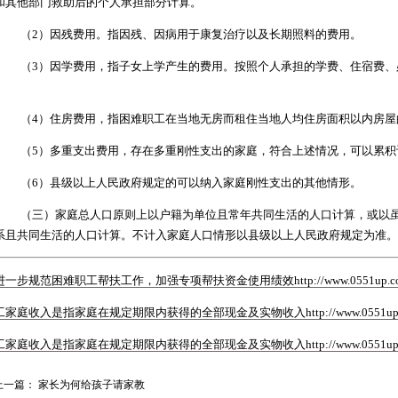
和其他部门救助后的个人承担部分计算。
（
2
）因残费用。指因残、因病用于康复治疗以及长期照料的费用。
（
3
）因学费用，指子女上学产生的费用。按照个人承担的学费、住宿费、
。
（
4
）住房费用，指困难职工在当地无房而租住当地人均住房面积以内房屋
（
5
）多重支出费用，存在多重刚性支出的家庭，符合上述情况，可以累积
（
6
）县级以上人民政府规定的可以纳入家庭刚性支出的其他情形。
（三）家庭总人口原则上以户籍为单位且常年共同生活的人口计算，或以
系且共同生活的人口计算。不计入家庭人口情形以县级以上人民政府规定为准。
一步规范困难职工帮扶工作，加强专项帮扶资金使用绩效http://www.0551up.com/kao
家庭收入是指家庭在规定期限内获得的全部现金及实物收入http://www.0551up.com/ji
工家庭收入是指家庭在规定期限内获得的全部现金及实物收入
http://www.0551up
上一篇：
家长为何给孩子请家教