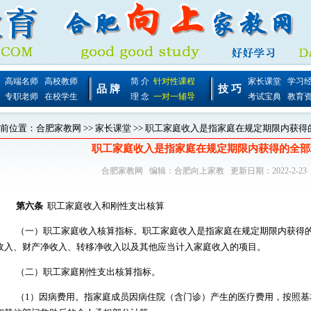
高端名师
高校教师
简 介
针对性课程
家长课堂
学习
品 牌
技 巧
专职老师
在校学生
理 念
一对一辅导
考试宝典
教育
前位置：
合肥家教网
>>
家长课堂
>> 职工家庭收入是指家庭在规定期限内获
职工家庭收入是指家庭在规定期限内获得的全部
合肥家教网
编辑：
合肥向上家教
更新日期：2022-2-23
第六条
职工家庭收入和刚性支出核算
（一）职工家庭收入核算指标。职工家庭收入是指家庭在规定期限内获得
收入、财产净收入、转移净收入以及其他应当计入家庭收入的项目。
（二）职工家庭刚性支出核算指标。
（
1
）因病费用。指家庭成员因病住院（含门诊）产生的医疗费用，按照基