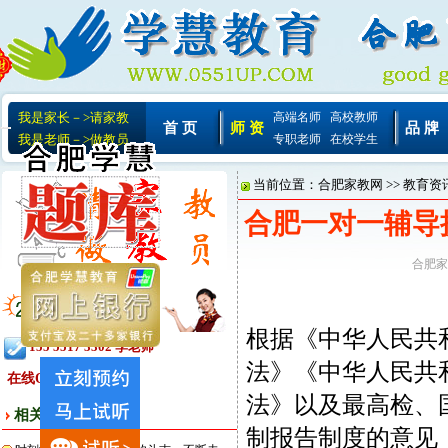
我是家长－>请家教
高端名师
高校教师
首 页
师 资
品 牌
我是老师－>做教员
专职老师
在校学生
当前位置：
合肥家教网
>>
教育资
合肥一对一辅导
合肥家
根据《中华人民共
155 5517 3302 李老师
法》《中华人民共
在线QQ:
法》以及最高检、
相关文章
制报告制度的意见