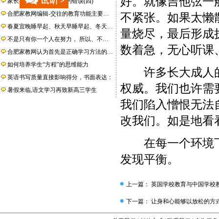
好。就像吉他弦一
家长在教养孩子时常犯的错误(四)
合肥家教网编辑-交往的教育功能主要…
不紧张。如果太懒
春夏宜晚睡早起、秋天早睡早起、冬天…
量烧尽，最后形成
不是只有你一个人在努力， 所以、不…
数着急，无心听课
合肥家教网认为首先是正确学习方法的…
如何培养学生“方程”的思维能力
许多长大成人的
英语书写质量直接影响得分，书面表达：
权威。我们也许需
暑假来临,语文学习再致新高三学生
我们陷入憎恨无法
改我们。如是地看
在每一个环境下
发现平衡。
上一篇：
英国学校教育与中国学校
下一篇：
让身和心能够以放松的方