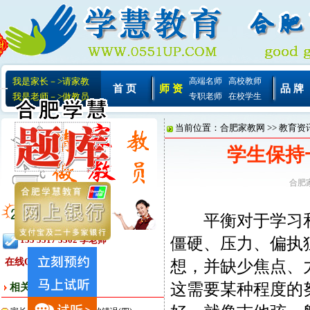
我是家长－>请家教
高端名师
高校教师
首 页
师 资
品 牌
我是老师－>做教员
专职老师
在校学生
当前位置：
合肥家教网
>>
教育资
学生保持
合肥
平衡对于学习和
僵硬、压力、偏执
155 5517 3302 李老师
在线QQ:
想，并缺少焦点、
这需要某种程度的
相关文章