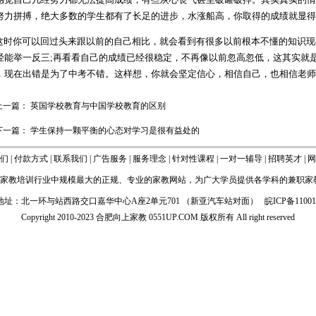
努力拼搏，绝大多数的学生都有了长足的进步，水涨船高，你取得的成绩就显得
时你可以回过头来跟以前的自己相比，就会看到有很多以前根本不懂的知识现
经能举一反三;再看看自己的成绩已经很稳定，不再像以前忽高忽低，这其实就
，现在出错是为了中考不错。这样想，你就会坚定信心，相信自己，也相信老师
上一篇：
英国学校教育与中国学校教育的区别
下一篇：
学生保持一颗平衡的心态对学习是很有益处的
们
|
付款方式
|
联系我们
|
广告服务
|
服务理念
|
针对性课程
|
一对一辅导
|
招聘英才
|
网
家教
培训行业中规模最大的正规、专业的
家教网站
，为广大学员提供各学科的
兼职家
地址：北一环与站西路交口嘉华中心A座2单元701 （新亚汽车站对面）
皖ICP备1100
Copyright 2010-2023 合肥向上家教
0551UP.COM
版权所有 All right reserved