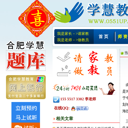
我是家长－>请家教
首 页
师 资
我是老师－>做教员
当
由
是
于
155 5517 3302 李老师
划
在线QQ:
海
相关文章
三
生