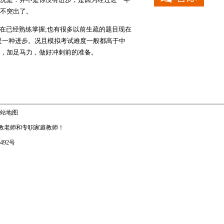
不突出了。
在已经熟练掌握;也有很多以前生疏的题目现在
是一种进步。况且模拟考试难度一般都高于中
，加足马力，做好冲刺前的准备。
站地图
教老师
和
专职家庭教师
！
1492号