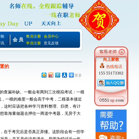
经验
教员注册
会员中心
会 员
资讯
学员注册
意见反馈
向上家教
置的
热线电话
155 55173302
更多
的查漏补缺。一般会有两到三次模拟考试：一模
说，一模的难度一般会高于中考，二模基本接近
，这时应该把各种学习资料整理、归类，有计
想靠海量做题去押住一两道中考题，无异于大
，在于考完后是否真正弄懂。这阶段会有一些学
况是：并不是你没有进步，是因为经过近一年