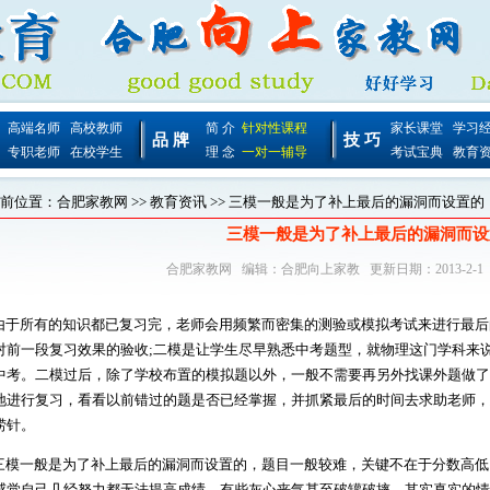
高端名师
高校教师
简 介
针对性课程
家长课堂
学习
品 牌
技 巧
专职老师
在校学生
理 念
一对一辅导
考试宝典
教育
前位置：
合肥家教网
>>
教育资讯
>> 三模一般是为了补上最后的漏洞而设置的
三模一般是为了补上最后的漏洞而设
合肥家教网
编辑：
合肥向上家教
更新日期：2013-2-1
于所有的知识都已复习完，老师会用频繁而密集的测验或模拟考试来进行最后
对前一段复习效果的验收;二模是让学生尽早熟悉中考题型，就物理这门学科来
中考。二模过后，除了学校布置的模拟题以外，一般不需要再另外找课外题做了
地进行复习，看看以前错过的题是否已经掌握，并抓紧最后的时间去求助老师，
捞针。
模一般是为了补上最后的漏洞而设置的，题目一般较难，关键不在于分数高低
感觉自己几经努力都无法提高成绩，有些灰心丧气甚至破罐破摔。其实真实的情