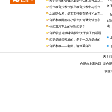
关于课程的价值到底是什么的三种观点…
的
现代教育技术仅涉及教育技术中与现代…
之所以会累，是常常徘徊在坚持和放弃…
这
合肥家教网剖析小学生如何避免错别字…
已
考
你知道汽车上的物理知识？
合肥学慧 老师家访探讨关于孩子的话题
知识是触类旁通的，多学一点总是好的
合肥家教——老师，请保重自己
关于我
合肥向上家教网
--是
合肥
校区