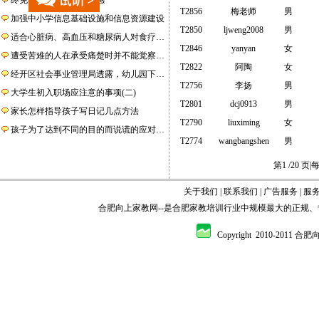
终免不了曲终人散的伤感
T2856
梅老师
男
加强中小学信息基础设施和信息资源建设
T2850
ljweng2008
男
适合心脏病、高血压和糖尿病人对食疗…
T2846
yanyan
女
遭受苦难的人在承受痛楚时并不能觉察…
T2822
阿陶
女
经开区社会事业管理局透露，幼儿园下…
T2756
李扬
男
大学生初入职场应注意的事项(二)
T2801
dcj0913
男
家长怎样指导孩子写日记几点方法
T2790
liuximing
女
孩子为了达到不同的目的而说谎的应对…
T2774
wangbangshen
男
第1 /20 页|
关于我们
|
联系我们
|
广告服务
|
服
合肥向上家教网
--是
合肥家教
培训行业中规模最大的正规、
Copyright 2010-2011 