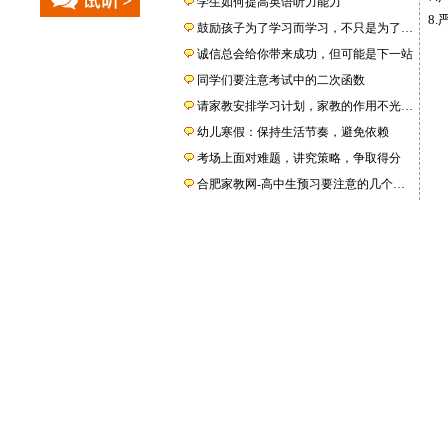
学生如何提高英语听力能力
8
鼓励孩子为了学习而学习，不只是为了…
诚信总会给你带来成功，但可能是下一站
同学们要注意考试中的二次函数
请家教安排学习计划，家教的作用不光…
幼儿寒假：保持生活节奏，避免依赖
考场上面对难题，讲究策略，争取得分
合肥家教网-高中生预习要注意的几个…