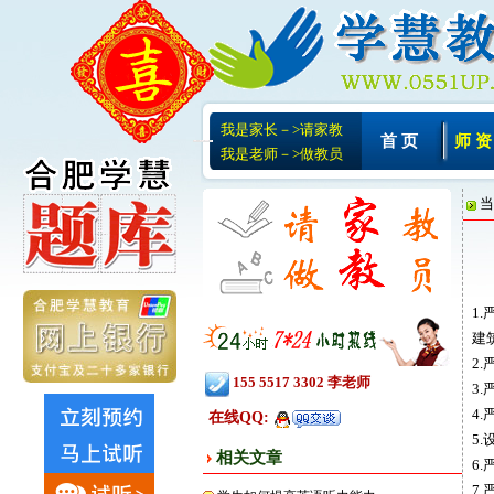
我是家长－>请家教
首 页
师 资
我是老师－>做教员
当
1
建
2
155 5517 3302 李老师
3
4
在线QQ:
5
相关文章
6
7