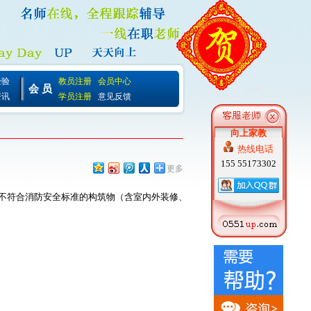
经验
教员注册
会员中心
会 员
资讯
学员注册
意见反馈
向上家教
热线电话
155 55173302
更多
建不符合消防安全标准的构筑物（含室内外装修、