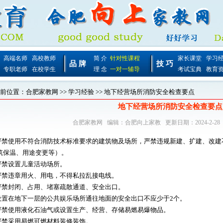
高端名师
高校教师
简 介
针对性课程
家长课堂
学习
品 牌
技 巧
专职老师
在校学生
理 念
一对一辅导
考试宝典
教育
前位置：
合肥家教网
>>
学习经验
>> 地下经营场所消防安全检查要点
地下经营场所消防安全检查要点
合肥家教网
编辑：
合肥向上家教
更新日期：2024-2-28
.严禁使用不符合消防技术标准要求的建筑物及场所，严禁违规新建、扩建、改
筑保温、用途变更等）。
.严禁设置儿童活动场所。
.严禁违章用火、用电，不得私拉乱接电线。
.严禁封闭、占用、堵塞疏散通道、安全出口。
.设置在地下一层的公共娱乐场所通往地面的安全出口不应少于2个。
.严禁使用液化石油气或设置生产、经营、存储易燃易爆物品。
.严禁采用易燃可燃材料装修装饰。