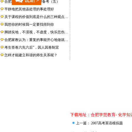
合肥家教编辑--高考地理备考（五）
平静地把其他该处理的事处理好
关于课程的价值到底是什么的三种观点…
我想你的时候我一定要找得到你
脚踏实地，不漠视，不虚度，快乐悲伤…
合肥家教认为：重复的事能开心地做就…
考生答卷六先六后”，因人因卷制宜
怎样才能建立和谐的师生关系呢？
下载地址：
合肥学慧教育- 化学知
上一篇：
2007高考英语模拟题