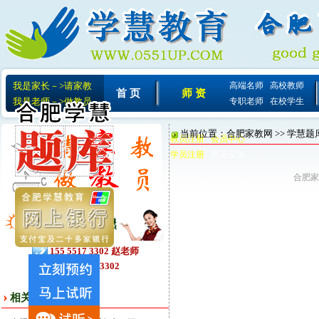
我是家长－>请家教
高端名师
高校教师
首 页
师 资
我是老师－>做教员
专职老师
在校学生
当前位置：
合肥家教网
>>
学慧题
教员注册
会员中心
会 员
学员注册
意见反馈
合肥家
相关文章