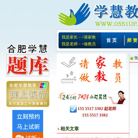
我是家长－>请家教
首 页
师 资
我是老师－>做教员
当
相关文章