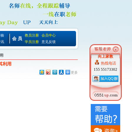
经验
教员注册
会员中心
会 员
资讯
学员注册
意见反馈
利用
向上家教
热线电话
其利用
155 55173302
更多