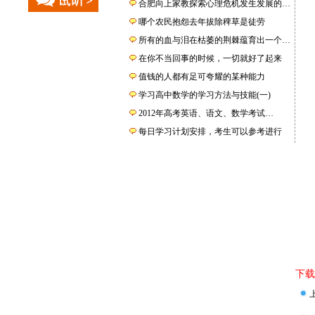
合肥向上家教探索心理危机发生发展的…
哪个农民抱怨去年拔除稗草是徒劳
所有的血与泪在枯萎的荆棘蕴育出一个…
在你不当回事的时候，一切就好了起来
值钱的人都有足可夸耀的某种能力
学习高中数学的学习方法与技能(一)
2012年高考英语、语文、数学考试…
每日学习计划安排，考生可以参考进行
下载