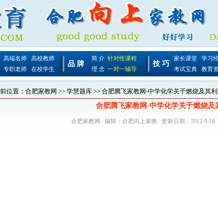
高端名师
高校教师
简 介
针对性课程
家长课堂
学习
品 牌
技 巧
专职老师
在校学生
理 念
一对一辅导
考试宝典
教育
前位置：
合肥家教网
>>
学慧题库
>> 合肥腾飞家教网-中学化学关于燃烧及其
合肥腾飞家教网-中学化学关于燃烧及
合肥家教网
编辑：
合肥向上家教
更新日期：2012-9-16