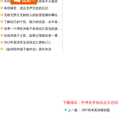
不同的教师所带的学生也存在不小差异
有些痛苦，适合无声无息的忘记
无权无势又无财的人的欲望是横向攀比…
了解自己的个性、能力的信息，从中发…
培养一个理性并敢于发表自己意见的孩…
在批评孩子之前，如果父母能先来一番…
2012年英语常见词语总汇辨析(三)
《如何陪伴孩子做作业》家长作业
下载地址：
中考化学知识点大总结第
上一篇：
2007高考英语模拟题