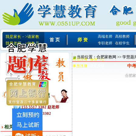
我是家长－>请家教
高端名师
高校教师
首 页
师 资
我是老师－>做教员
专职老师
在校学生
当前位置：
合肥家教网
>>
学慧题
教员注册
会员中心
会 员
中考
学员注册
意见反馈
合肥家
相关文章