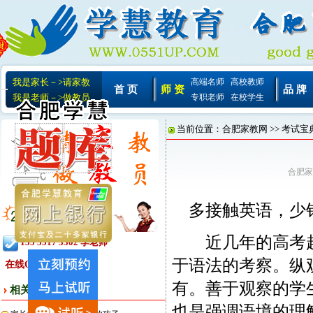
我是家长－>请家教
高端名师
高校教师
首 页
师 资
品 牌
我是老师－>做教员
专职老师
在校学生
当前位置：
合肥家教网
>>
考试宝
合肥家
多接触英语，少
近几年的高考越
155 5517 3302 李老师
于语法的考察。纵
在线QQ:
有。善于观察的学
相关文章
也是强调语境的理