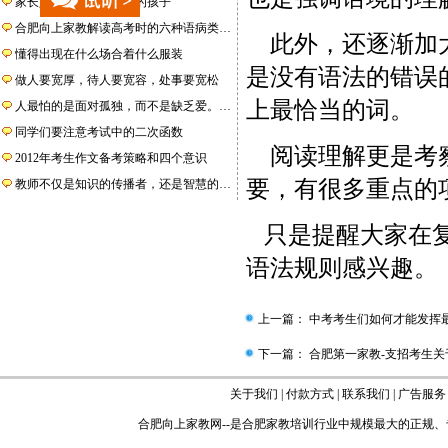
家长如何培养理智讲理的孩子
合肥向上家教解读高考时的六种语病类…
此外，还逐渐加大
懂得出现在什么场合着什么服装
是没有语法的错误
做人要宽厚，待人要宽容，处事要宽松
上最恰当的词。
人最怕的是面对孤独，而不是缺乏爱。…
同学们要注意考试中的二次函数
阅读理解更是考察
2012年考生作文备考策略和四个意识
要，有很多重点的
教师不仅是知识的传播者，还是智慧的…
只是提醒大家在复
语法规则感兴趣。
上一篇：
中考考生们如何才能发挥
下一篇：
合肥第一家教-支招考生关
关于我们
|
付款方式
|
联系我们
|
广告服务
合肥向上家教网
--是
合肥家教
培训行业中规模最大的正规、