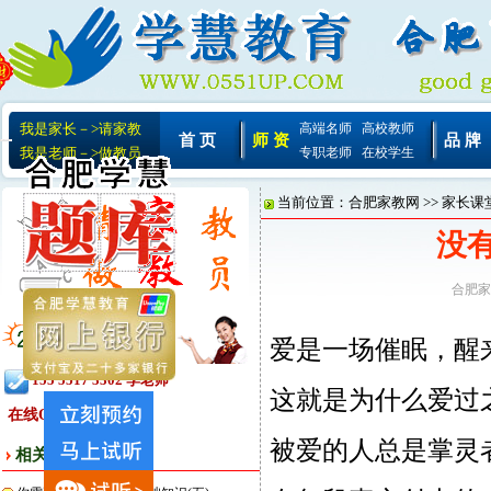
我是家长－>请家教
高端名师
高校教师
首 页
师 资
品 牌
我是老师－>做教员
专职老师
在校学生
当前位置：
合肥家教网
>>
家长课
没
合肥家
爱是一场催眠，醒
155 5517 3302 李老师
这就是为什么爱过
在线QQ:
被爱的人总是掌灵者
相关文章