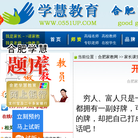
我是家长－>请家教
高端名师
高校教师
首 页
师 资
品 牌
我是老师－>做教员
专职老师
在校学生
当前位置：
合肥家教网
>>
家长课
合肥家
穷人、富人只是一
都拥有一副好牌，
155 5517 3302 李老师
在线QQ:
的牌，却把自己打
话吧！
相关文章