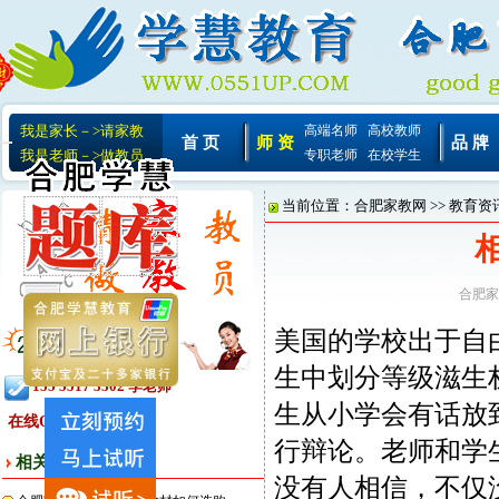
我是家长－>请家教
高端名师
高校教师
首 页
师 资
品 牌
我是老师－>做教员
专职老师
在校学生
当前位置：
合肥家教网
>>
教育资
合肥家
美国的学校出于自
生中划分等级滋生
155 5517 3302 李老师
生从小学会有话放
在线QQ:
行辩论。老师和学
相关文章
没有人相信，不仅