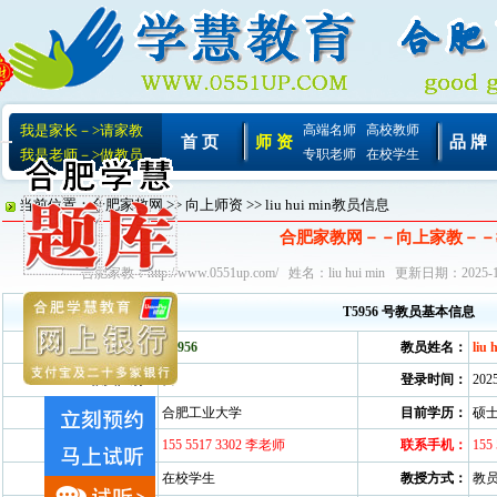
我是家长－>请家教
高端名师
高校教师
首 页
师 资
品 牌
我是老师－>做教员
专职老师
在校学生
当前位置：
合肥家教网
>>
向上师资
>> liu hui min教员信息
合肥家教网－－向上家教－－
合肥家教：
http://www.0551up.com/
姓名：liu hui min 更新日期：2025-1
T5956 号教员基本信息
教员编号：
T5956
教员姓名：
liu 
教员性别：
女
登录时间：
2025
所在学校：
合肥工业大学
目前学历：
硕
联系电话：
155 5517 3302 李老师
联系手机：
155
目前身份：
在校学生
教授方式：
教