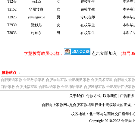
T1243
wc155
女
在校学生
本科在
T2152
华丽转身
女
在校学生
本科在
T2923
yeyueguxue
男
专职老师
本科毕
T2930
阙影儿
女
在校学生
本科毕
T3033
刘东东
男
在校学生
本科在
学慧教育教员QQ群：
点击立即加入
（群号36
[
推荐站点
]：
合肥英语家教
合肥数学家教
合肥物理家教
合肥奥数家教
合肥美术家教
合肥语文家
口语家教
合肥托福家教
合肥法语家教
合肥德语家教
合肥雅思家教
合肥英语四级家
关于我们
|
付款方式
|
联系我们
|
广告服务
合肥向上家教网
--是
合肥家教
培训行业中规模最大的正规、
校区地址：北一环与站西路交口嘉华中心
Copyright 2010-2023 合