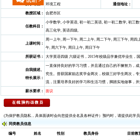
所学专业：
环境工程
通信地址：
教授区域：
合肥市区
小学数学, 小学英语, 初一初二英语, 初一初二数学, 初三数
任教科目：
高三化学, 英语四级,
周一上午, 周一下午, 周二上午, 周二下午, 周三下午, 周四上
上课时间：
午, 周六下午, 周日上午, 周日下午
所获证书：
大学英语四级 六级证书，2015年校级品学兼优毕业生
一直保持良好的学习习惯，并且通过自己的不懈努力，成
自我描述、
究生。曾获国家励志奖学金两次，校级三好学生两次，专
特长展示：
流，注重培养良好的学习和生活习惯，脚踏实地做事，并
薪水要求：
面议
(为保护教员隐私，具体面谈时会向您提供全名及各种证件）预约时，请提供此学员的
同类教员信息
编号
姓名
性别
教员身份
目前教