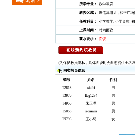
所学专业：
数学教育
教授区域：
逍遥津附近 , 和平广场
任教科目：
小学数学, 小学奥数, 
上课时间：
时间面议
薪水要求：
面议
(为保护教员隐私，具体面谈时会向您提供全名及
同类教员信息
编号
姓名
性别
T2813
xiefei
男
T3970
licg1234
男
T4955
朱玉琛
男
T5056
ironman
男
T5798
王小羽
女