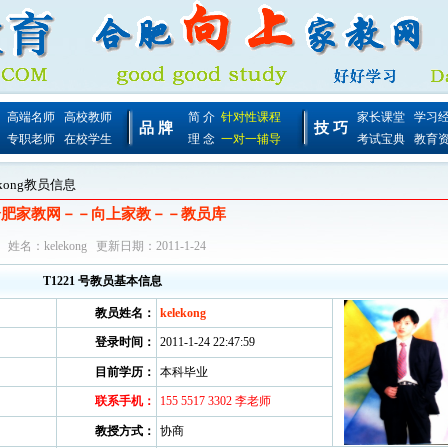
高端名师
高校教师
简 介
针对性课程
家长课堂
学习
品 牌
技 巧
专职老师
在校学生
理 念
一对一辅导
考试宝典
教育
lekong教员信息
合肥家教网－－向上家教－－教员库
姓名：kelekong 更新日期：2011-1-24
T1221 号教员基本信息
教员姓名：
kelekong
登录时间：
2011-1-24 22:47:59
目前学历：
本科毕业
联系手机：
155 5517 3302 李老师
教授方式：
协商