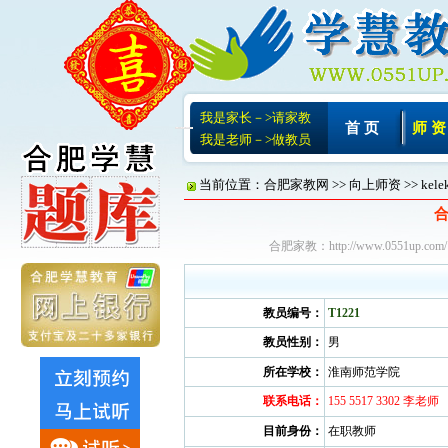
我是家长－>请家教
首 页
师 资
我是老师－>做教员
当前位置：
合肥家教网
>>
向上师资
>> ke
合肥家教：
http://www.0551up.com/
教员编号：
T1221
教员性别：
男
所在学校：
淮南师范学院
联系电话：
155 5517 3302 李老师
目前身份：
在职教师