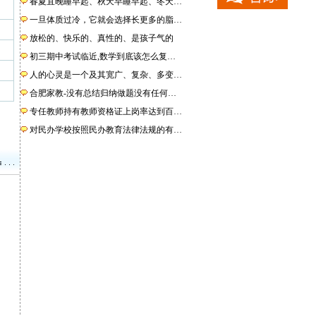
春夏宜晚睡早起、秋天早睡早起、冬天…
一旦体质过冷，它就会选择长更多的脂…
放松的、快乐的、真性的、是孩子气的
初三期中考试临近,数学到底该怎么复…
人的心灵是一个及其宽广、复杂、多变…
合肥家教-没有总结归纳做题没有任何…
专任教师持有教师资格证上岗率达到百…
对民办学校按照民办教育法律法规的有…