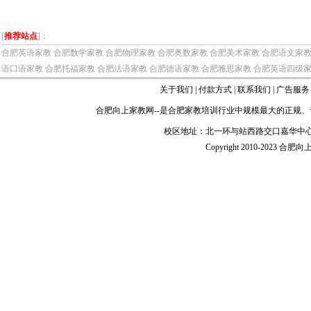
[
推荐站点
]：
合肥英语家教
合肥数学家教
合肥物理家教
合肥奥数家教
合肥美术家教
合肥语文家
语口语家教
合肥托福家教
合肥法语家教
合肥德语家教
合肥雅思家教
合肥英语四级
关于我们
|
付款方式
|
联系我们
|
广告服务
合肥向上家教网
--是
合肥家教
培训行业中规模最大的正规、
校区地址：北一环与站西路交口嘉华中心
Copyright 2010-2023 合