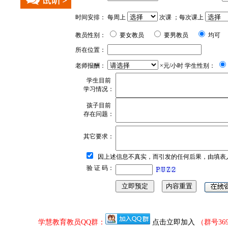
时间安排： 每周上
次课 ；每次课上
教员性别：
要女教员
要男教员
均可
所在位置：
老师报酬：
×元/小时 学生性别：
学生目前
学习情况：
孩子目前
存在问题：
其它要求：
因上述信息不真实，而引发的任何后果，由填表
验 证 码：
学慧教育教员QQ群：
点击立即加入
（群号36