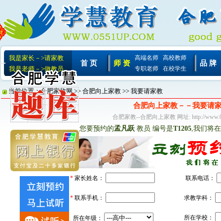
我是家长－>请家教
高端名师
高校教师
首 页
师 资
品 牌
我是老师－>做教员
专职老师
在校学生
当前位置：
合肥家教网
>>
合肥向上家教
>> 我要请家教
合肥向上家教－－我要请
合肥家教--合肥向上家教 网址: http://www.05
您要预约的
孟凡跃
教员 编号是
T1205
,我们将
*
家长姓名：
*
联系电话：
*
联系手机：
求教学科：
所在学校：
所在年级：